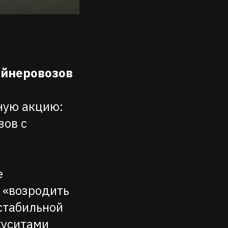
ейнеровозов
ную акцию:
зов с
е
 «возродить
стабильной
хуситами