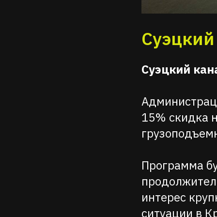
Суэцкий
Суэцкий кан
Администраци
15% скидка н
грузоподъемн
Программа бу
продолжитель
интерес круп
ситуации в К