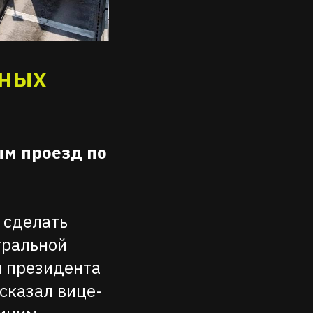
тных
ым проезд по
 сделать
тральной
я президента
сказал вице-