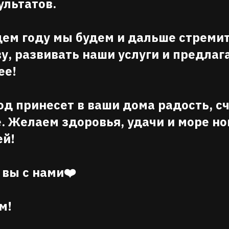
ультатов.
ем году мы будем и дальше стремит
у, развивать наши услуги и предлаг
ее!
од принесет в ваши дома радость, с
. Желаем здоровья, удачи и море н
ей!
 вы с нами❤️
м!