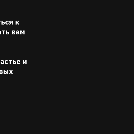
ься к
ать вам
частье и
овых