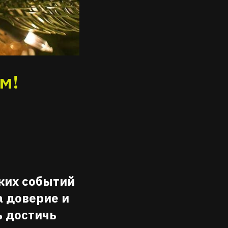
м!
рких событий
а доверие и
ь достичь