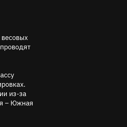
 весовых
 проводят
ассу
ировках.
ии из-за
ия – Южная