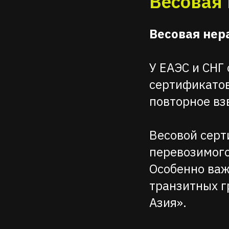
Весовая
Весовая нер
У ЕАЭС и СНГ
сертификатов
повторное вз
Весовой сер
перевозимого
Особенно важ
транзитных г
Азия».